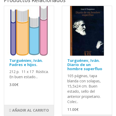
Productos Relacionados
Turguéniev, Iván.
Turguénev, Iván.
Padres e hijos.
Diario de un
hombre superfluo
212 p. 11 x 17 Rústica.
105 páginas, tapa
En buen estado...
blanda con solapas,
3.00€
15,5x24 cm. Buen
estado, sello del
anterior propietario.
Colec..
11.00€
AÑADIR AL CARRITO