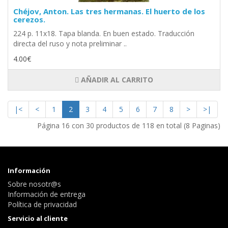
Chéjov, Anton. Las tres hermanas. El huerto de los
cerezos.
224 p. 11x18. Tapa blanda. En buen estado. Traducción
directa del ruso y nota preliminar ..
4.00€
AÑADIR AL CARRITO
|<
<
1
2
3
4
5
6
7
8
>
>|
Página 16 con 30 productos de 118 en total (8 Paginas)
Información
Sobre nosotr@s
Información de entrega
Política de privacidad
Servicio al cliente