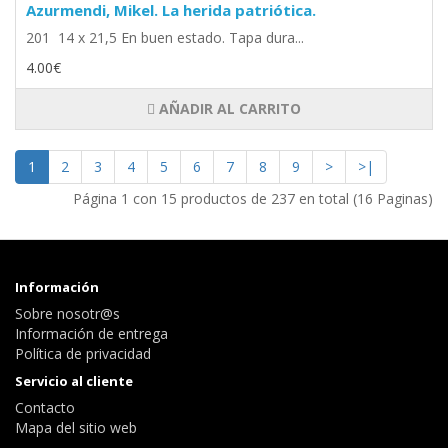
Azurmendi, Mikel. La herida patriótica.
201 14 x 21,5 En buen estado. Tapa dura...
4.00€
AÑADIR AL CARRITO
1
2
3
4
5
6
7
8
9
>
>|
Página 1 con 15 productos de 237 en total (16 Paginas)
Información
Sobre nosotr@s
Información de entrega
Política de privacidad
Servicio al cliente
Contacto
Mapa del sitio web