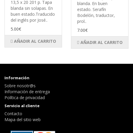
13,5 x 20 201 p. Tapa
blanda. En buen
blanda sin solapas. En
estado. Serafín
buen estado.Traducido
Bodelón, traductor,
del inglés por José..
prol..
5.00€
7.00€
AÑADIR AL CARRITO
AÑADIR AL CARRITO
Información
Sobre nosotr@s
Información de entrega
Política de privacidad
Servicio al cliente
Contacto
Mapa del sitio web