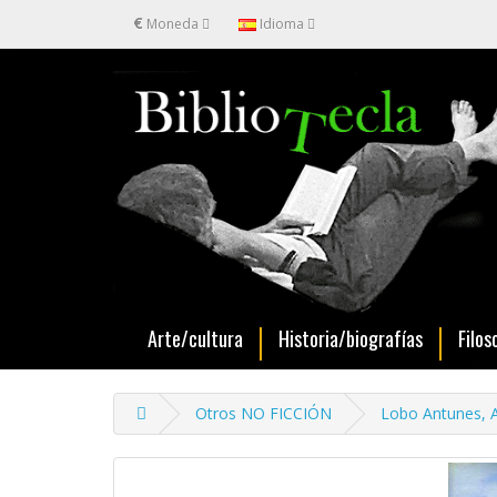
€
Moneda
Idioma
Arte/cultura
Historia/biografías
Filos
Otros NO FICCIÓN
Lobo Antunes, A