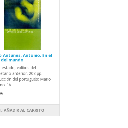
 Antunes, António. En el
o del mundo
estado, exlibris del
etario anterior. 208 pp.
ucción del portugués: Mario
no. "A ..
0€
AÑADIR AL CARRITO