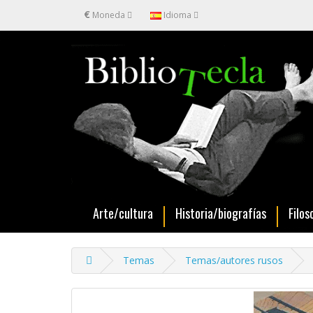
€
Moneda
Idioma
Arte/cultura
Historia/biografías
Filos
Temas
Temas/autores rusos