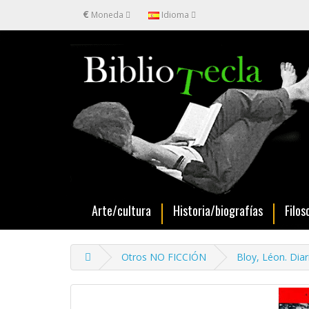
€
Moneda
Idioma
Arte/cultura
Historia/biografías
Filos
Otros NO FICCIÓN
Bloy, Léon. Diar