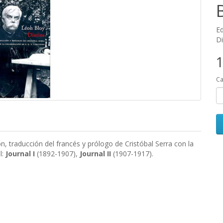
Ed
Di
1
Ca
ón, traducción del francés y prólogo de Cristóbal Serra con la
l:
Journal I
(1892-1907),
Journal II
(1907-1917).